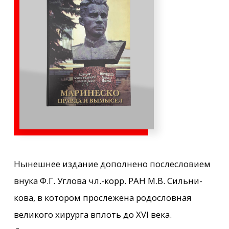
Нынешнее издание дополнено послесловием
внука Ф.Г. Углова чл.-корр. РАН М.В. Сильни-
кова, в котором прослежена родословная
великого хирурга вплоть до XVI века.
Документы и личные письма из домашнего
архива позволили пролить свет на некоторые
малоизвестные страницы жизни знаменитого
академика. И ни одно издание до этого не
было так богато иллюстрировано
фотографиями из семейных архивов.
Приобрести книгу можно в офисе нашей
компании за наличный и безналичный расчет.
Также можно оформить доставку СДЭК по всей
России