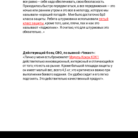
все равно – себя надо обеспечивать, свою безопасность.
Приходилось быстро передвигаться, а все передвижения — это
ночью или ранним утром и это все в непогоду, которую мы
называли «хорошей погодой». Мне было достаточно Бр3
класса защиты. Ребята штурмовики использовали
пятый
класс защиты
, кроме того, шею, плечи, пах и как это
называют «поджопник». Я считаю, что для штурмовых это
обязательно…»
Действующий боец СВО, позывной «Чекист»:
«Лично у меня есть бронежилет
Модуль-Кокон К3К1
действительно инновационный, интересный и отличающийся
от того, что есть на рынке. Кроме большой площади защиты у
он имеет малый вес, всего 4,5 кг, что критически важно при
выполнении боевого задания. Он удобно сидит и его легко
подгонять. Это действительно качественный продукт».