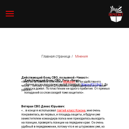
Главная страница
/
Мнения
Действующий боец СВО, позывной «Чекист»:
Действующий боец СВО, Петр «Ямал»:
«Многие оставляли плитники
Монолит
из-за удобства его
«Броня до сих пор служит верой правдой (
Кокон К51 Бр5
). До
чехла … потому что для штурмовых подразделений этот чехол
отпуска дожил. По пластинам ни одного пробития. От прямых
удобен».
попаданий со слов соседей тоже защитило».
Ветеран СВО Денис Юрьевич:
«… в конце я использовал
третий класс Кокона
, мне очень
понравилась, во-первых, и площадь защиты, и будучи уже
заместителем командира полка мне приходилось выходить
на позиции, проверять позиции на переднем крае. Он очень
удобный в передвижении, потому что я не штурмовик уже, но