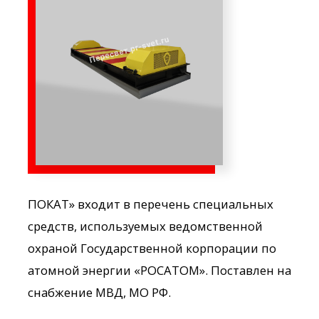
ПОКАТ» входит в перечень специальных
средств, используемых ведомственной
охраной Государственной корпорации по
атомной энергии «РОСАТОМ». Поставлен на
снабжение МВД, МО РФ.
Допустимая нагрузка на ось -30 т
Перекрываемая ширина проезда от 3 до
9м
Автоматика в электробезопасном
исполнении 24 В на базе
электромеханического привода
Устанавливается внакладку на
дорожное полотно и не требует работ
по обеспечению стока атмосферных
осадков
Возможность подключения