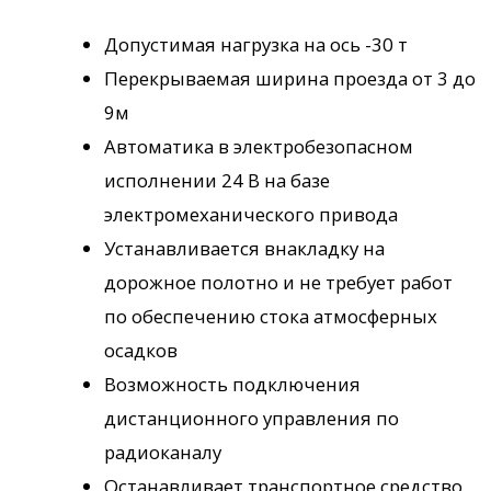
дистанционного управления по
радиоканалу
Останавливает транспортное средство
массой до 20 т на скорости до 60 км/ч
Цена:
по запросу