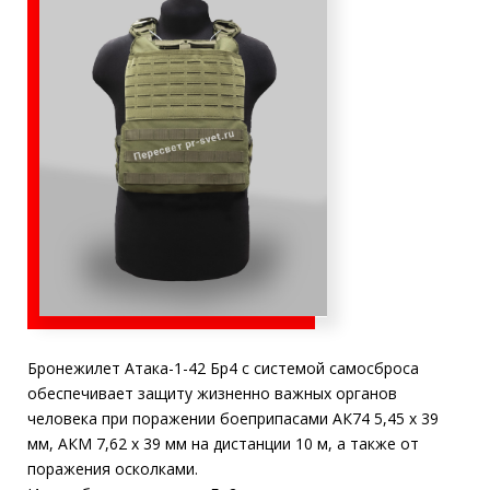
Бронежилет Атака-1-42 Бр4 с системой самосброса
обеспечивает защиту жизненно важных органов
человека при поражении боеприпасами АК74 5,45 х 39
мм, АКМ 7,62 х 39 мм на дистанции 10 м, а также от
поражения осколками.
Имеет боковую защиту Бр2.
Область применения:
Общевойсковые операции.
Ближний и дальний огневой контакт.
Учебный бронежилет (для клубов ДОСААФ,
Юнармии и т.д.)
Размер:
1 Размер: обхват груди от 88 до 112 см рост от
164 до 188 см.
2 Размер: обхват груди от 112 до 124 см рост
от 170 до 188 см.
Варианты расцветки: