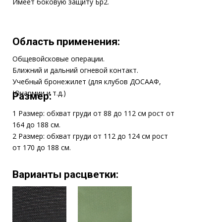
Чёрный
Оливковый
18 400 ₽
Модель
АТАКА 1-42
2
Основная защита дм
16
(грудь,спина) Бр4
2
Боковые секции дм
6
Бр2
Масса
7
кг
Цена
18,4
т.р