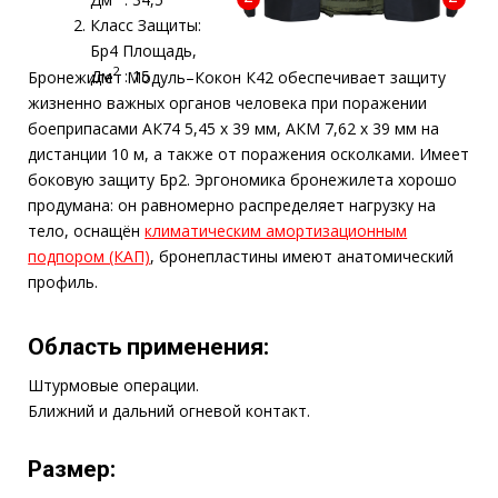
Ближний и дальний огневой контакт.
Размер:
1 Размер: обхват груди от 88 до 112 см рост от
164 до 188 см.
2 Размер: обхват груди от 112 до 124 см рост
от 170 до 188 см.
Варианты расцветки:
Зелёный пиксель
49 000 ₽
Модель
К 41
2
Основная защита дм
15
(грудь, спина) Бр4