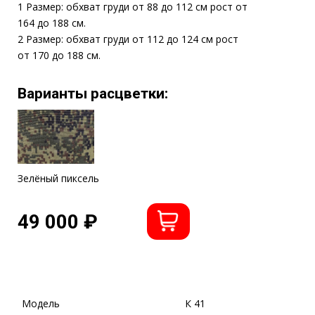
Дополнительная защита
34,5
2
дм
(грудь, спина) Бр1
Боковые секции
3
2
дм
(каждая) Бр2
Масса
10,8
кг
Цена
49
т.р
ГРУДЬ
СПИНА