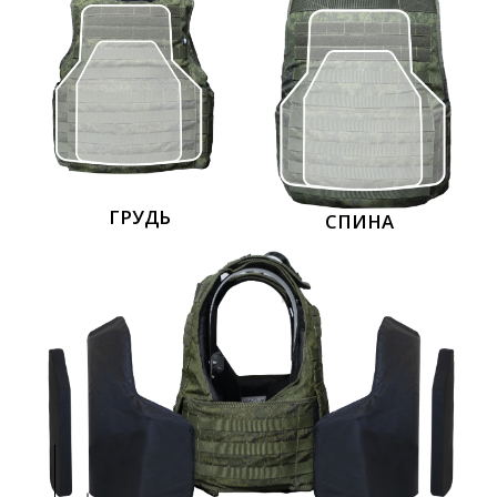
МОДУЛЬ 3М ПТ
МОДУЛЬ-МОНОЛИТ ОМ
Бр2
Бр4
АТАКА 5
Бр5