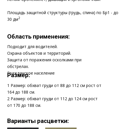
от 170 до 188 см.
Варианты расцветки:
Чёрный
Бежевый
от 19 300 ₽
Модель
Модуль-С
2
Основная защита дм
до
(грудь,спина) Бр1
30
Масса
от 1,2
кг
Цена