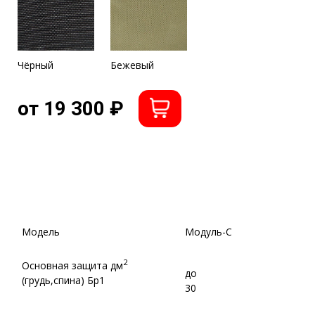
от
т.р
19,3
Похожие товары
МОДУЛЬ-КОКОН
К31
Бр3