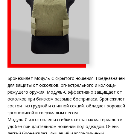
Бронежилет Модуль-С скрытого ношения. Предназначен
для защиты от осколков, огнестрельного и колюще-
режущего оружия. Модуль-С эффективно защищает от
осколков при близком разрыве боеприпаса. Бронежилет
состоит из грудной и спинной секций, обладает хорошей
эргономикой и сверхмалым весом.
Модуль-С изготовлен из гибких сетчатых материалов и
удобен при длительном ношении под одеждой. Очень
легкий бронежилет, дышащий и эргономичный.
Площадь защитной структуры (грудь, спина) по Бр1 - до
2
30 дм
Область применения:
Подходит для водителей.
Охрана объектов и территорий.
Защита от поражения осколками при
обстрелах.
Гражданское население
Размер:
1 Размер: обхват груди от 88 до 112 см рост от
164 до 188 см.
2 Размер: обхват груди от 112 до 124 см рост